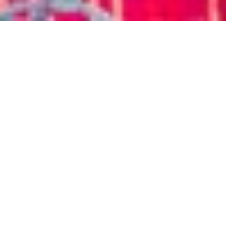
Suspendisse Cursus
Enim At Fermentum
Mollis Ligula Massa
Aenean suscipit