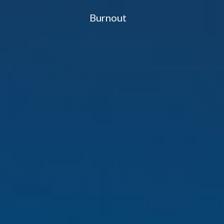
Burn
out